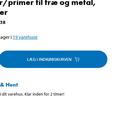
r/primer til træ og metal,
ter
538
ager i
19
varehuse
LÆG I INDKØBSKURVEN
 & Hent
 dit varehus. Klar inden for 2 timer!