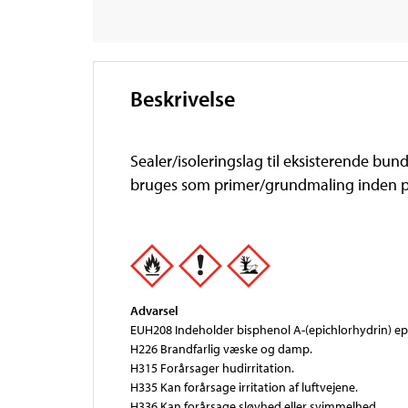
Beskrivelse
Sealer/isoleringslag til eksisterende bu
bruges som primer/grundmaling inden p
Advarsel
EUH208 Indeholder bisphenol A-(epichlorhydrin) epo
H226 Brandfarlig væske og damp.
H315 Forårsager hudirritation.
H335 Kan forårsage irritation af luftvejene.
H336 Kan forårsage sløvhed eller svimmelhed.