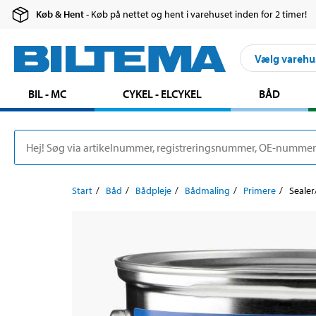
Køb & Hent
- Køb på nettet og hent i varehuset inden for 2 timer!
Vælg varehu
BIL - MC
CYKEL - ELCYKEL
BÅD
Start
Båd
Bådpleje
Bådmaling
Primere
Sealer