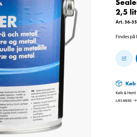
Seale
2,5 li
Art
.
36-3
Findes på l
Køb
Køb & Hent i
LÆS MERE