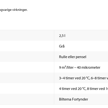
gvarige virkninger.
2,5 l
Grå
Rulle eller pensel
9 m²/liter – 40 mikrometer
3–4 timer ved 20 °C, 6–8 timer 
4 timer ved 20 °C, 8 timer ved 1
Biltema Fortynder