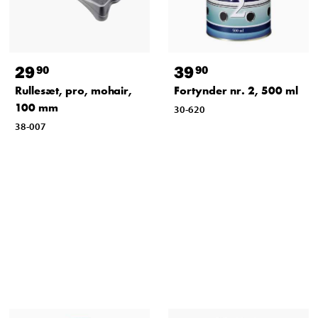
29
39
90
90
Rullesæt, pro, mohair,
Fortynder nr. 2, 500 ml
100 mm
30-620
38-007