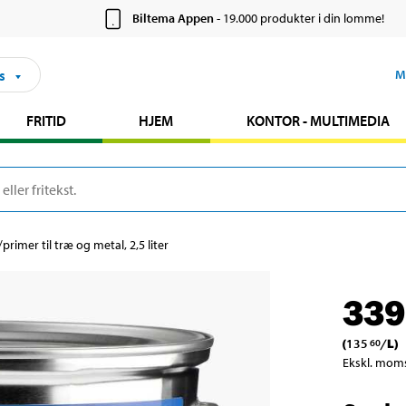
Biltema Appen
- 19.000 produkter i din lomme!
s
M
FRITID
HJEM
KONTOR - MULTIMEDIA
/primer til træ og metal, 2,5 liter
339
(
135
/
L
)
60
Ekskl. mom