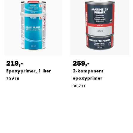
219
,-
259
,-
Epoxyprimer, 1 liter
2-komponent
epoxyprimer
30-618
30-711