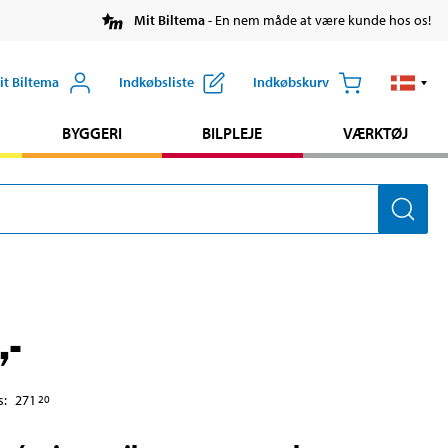
Mit Biltema
- En nem måde at være kunde hos os!
it Biltema
Indkøbsliste
Indkøbskurv
BYGGERI
BILPLEJE
VÆRKTØJ
,-
s
:
271
20