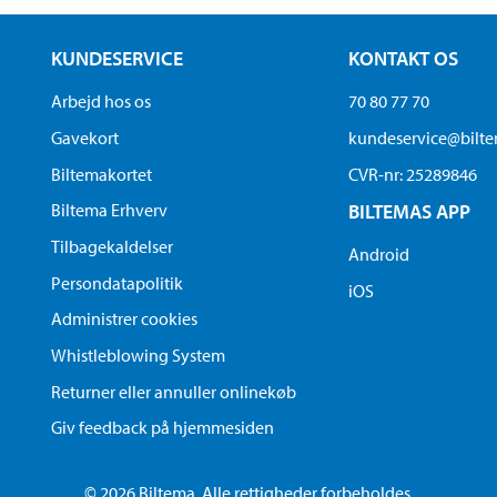
KUNDESERVICE
KONTAKT OS
Arbejd hos os
70 80 77 70
Gavekort
kundeservice@bilt
Biltemakortet
CVR-nr: 25289846
Biltema Erhverv
BILTEMAS APP
Tilbagekaldelser
Android
Persondatapolitik
iOS
Administrer cookies
Whistleblowing System
Returner eller annuller onlinekøb
Giv feedback på hjemmesiden
© 2026 Biltema. Alle rettigheder forbeholdes.