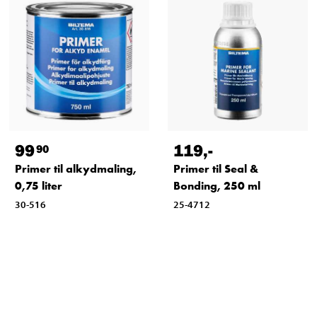
99
119
,-
90
Primer til alkydmaling,
Primer til Seal &
0,75 liter
Bonding, 250 ml
30-516
25-4712