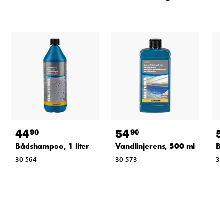
44
54
90
90
Bådshampoo, 1 liter
Vandlinjerens, 500 ml
B
30-564
30-573
3