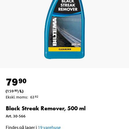
79
90
(
159
/
L
)
80
Ekskl. moms
:
63
92
Black Streak Remover, 500 ml
Art
.
30-566
Findes på lager i
19
varehuse