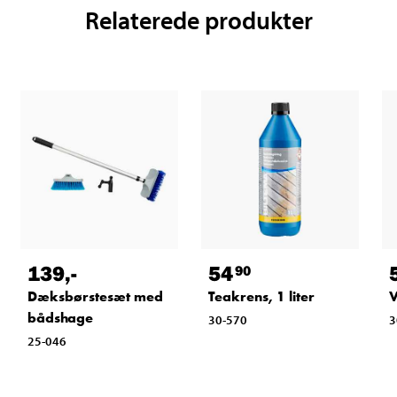
Relaterede produkter
139
,-
54
90
Dæksbørstesæt med
Teakrens, 1 liter
V
bådshage
30-570
3
25-046