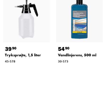
39
54
90
90
Tryksprøjte, 1,5 liter
Vandlinjerens, 500 ml
45-578
30-573