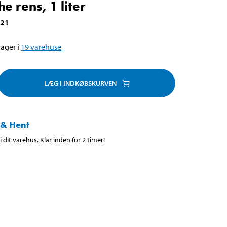
e rens, 1 liter
121
ager i
19
varehuse
LÆG I INDKØBSKURVEN
 & Hent
 dit varehus. Klar inden for 2 timer!