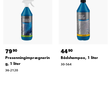
79
44
90
90
Presenningimprægnerin
Bådshampoo, 1 liter
g, 1 liter
30-564
36-2120