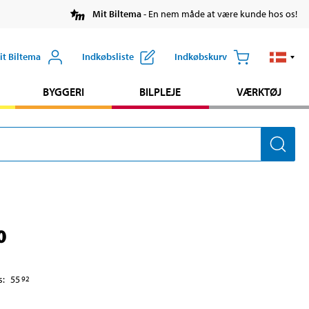
Mit Biltema
- En nem måde at være kunde hos os!
it Biltema
Indkøbsliste
Indkøbskurv
BYGGERI
BILPLEJE
VÆRKTØJ
0
s
:
55
92