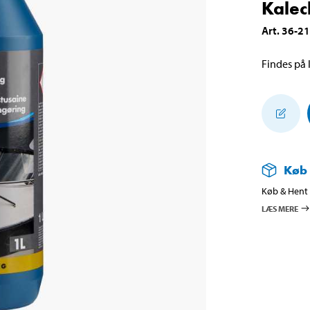
Kalech
Art
.
36-2
Findes på l
Køb
Køb & Hent i
LÆS MERE