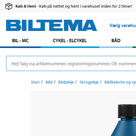
Køb & Hent
- Køb på nettet og hent i varehuset inden for 2 timer!
Vælg varehu
BIL - MC
CYKEL - ELCYKEL
BÅD
Start
Båd
Bådpleje
Skrogpleje
Bådkaleche og s