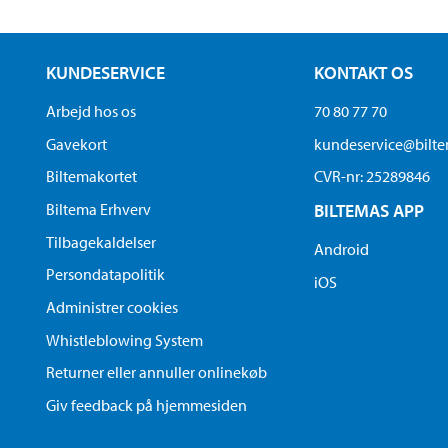
KUNDESERVICE
KONTAKT OS
Arbejd hos os
70 80 77 70
Gavekort
kundeservice@bilt
Biltemakortet
CVR-nr: 25289846
Biltema Erhverv
BILTEMAS APP
Tilbagekaldelser
Android
Persondatapolitik
iOS
Administrer cookies
Whistleblowing System
Returner eller annuller onlinekøb
Giv feedback på hjemmesiden