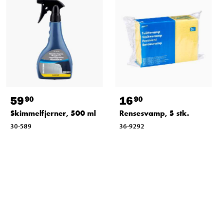
59
16
90
90
Skimmelfjerner, 500 ml
Rensesvamp, 5 stk.
30-589
36-9292