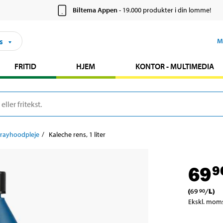
Biltema Appen
- 19.000 produkter i din lomme!
s
M
FRITID
HJEM
KONTOR - MULTIMEDIA
prayhoodpleje
Kaleche rens, 1 liter
69
9
(
69
/
L
)
90
Ekskl. mom