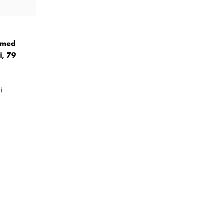
 med
i, 79
i