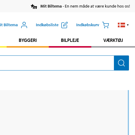
Mit Biltema
- En nem måde at være kunde hos os!
it Biltema
Indkøbsliste
Indkøbskurv
BYGGERI
BILPLEJE
VÆRKTØJ