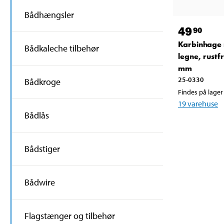
Bådhængsler
49
90
Karbinhage
Bådkaleche tilbehør
legne, rustfr
mm
25-0330
Bådkroge
Findes på lager 
19
varehuse
Bådlås
Bådstiger
Bådwire
Flagstænger og tilbehør