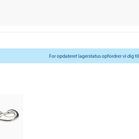
For opdateret lagerstatus opfordrer vi dig ti