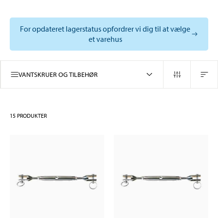
For opdateret lagerstatus opfordrer vi dig til at vælge
et varehus
VANTSKRUER OG TILBEHØR
15
PRODUKTER