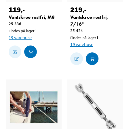
119
,-
219
,-
Vantskrue rustfri, M8
Vantskrue rustfri,
25-336
7/16"
25-424
Findes på lager i
19
varehuse
Findes på lager i
19
varehuse