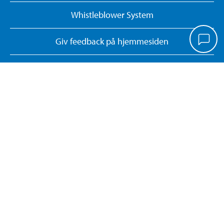
Whistleblower System
Giv feedback på hjemmesiden
Administrer cookies
Dokumentsøgning
Kontrolrapporter
Returner eller annuller onlinekøb
KONTAKT OS
Tlf. 70 80 77 70
kundeservice@biltema.dk