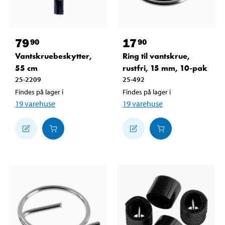
79
17
90
90
Vantskruebeskytter,
Ring til vantskrue,
55 cm
rustfri, 15 mm, 10-pak
25-2209
25-492
Findes på lager i
Findes på lager i
19
varehuse
19
varehuse