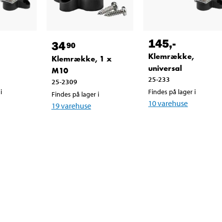
145
,-
34
90
,
Klemrække,
Klemrække, 1 x
universal
M10
25-233
25-2309
i
Findes på lager i
Findes på lager i
10
varehuse
19
varehuse