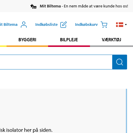
Mit Biltema
- En nem måde at være kunde hos os!
it Biltema
Indkøbsliste
Indkøbskurv
BYGGERI
BILPLEJE
VÆRKTØJ
isk isolator her på siden.