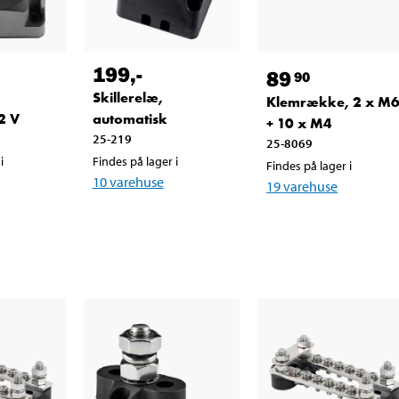
199
,-
89
90
Skillerelæ,
Klemrække, 2 x M
12 V
automatisk
+ 10 x M4
25-219
25-8069
i
Findes på lager i
Findes på lager i
10
varehuse
19
varehuse