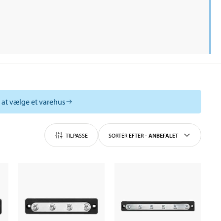
l at vælge et varehus
TILPASSE
SORTÉR EFTER
-
ANBEFALET