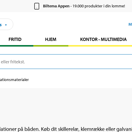
Biltema Appen
- 19.000 produkter i din lomme!
s
M
FRITID
HJEM
KONTOR - MULTIMEDIA
lationsmaterialer
allationer på båden. Køb dit skillerelæ, klemrække eller galvan