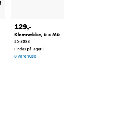
129
,-
Klemrække, 6 x M6
25-8083
Findes på lager i
8
varehuse