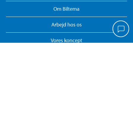
Om Biltema
Arbejd hos os
Vores koncept
Biltemakort
Persondatapolitik
Whistleblower System
Giv feedback på hjemmesiden
Administrer cookies