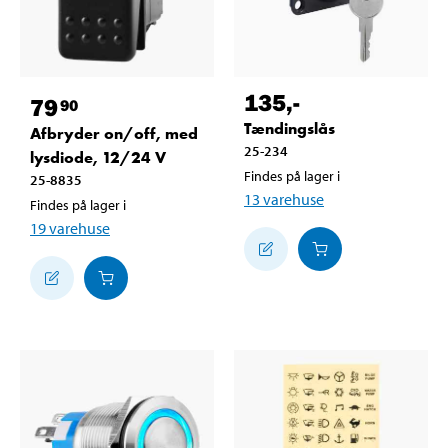
135
,-
79
90
Tændingslås
Afbryder on/off, med
25-234
lysdiode, 12/24 V
Findes på lager i
25-8835
13
varehuse
Findes på lager i
19
varehuse