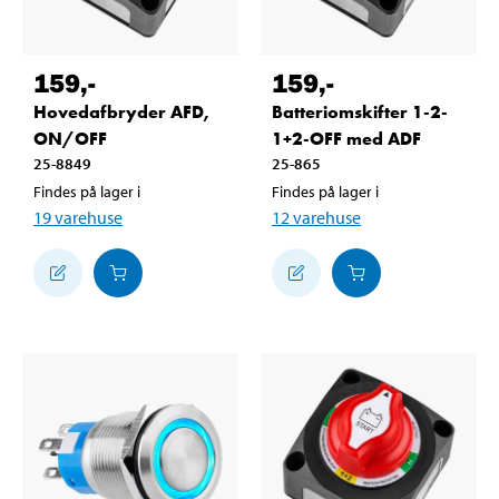
159
,-
159
,-
Hovedafbryder AFD,
Batteriomskifter 1-2-
ON/OFF
1+2-OFF med ADF
25-8849
25-865
Findes på lager i
Findes på lager i
19
varehuse
12
varehuse