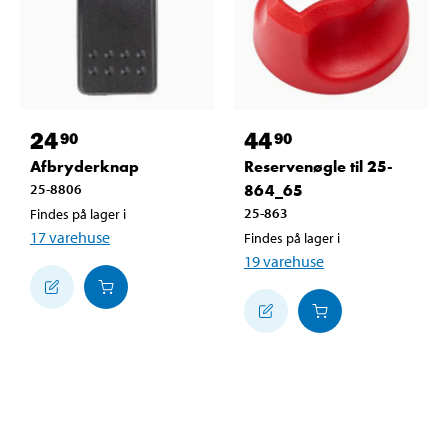
24
44
90
90
Afbryderknap
Reservenøgle til 25-
25-8806
864_65
25-863
Findes på lager i
17
varehuse
Findes på lager i
19
varehuse