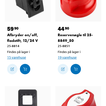
59
44
90
90
Afbryder on/off,
Reservenøgle til 25-
fladstift, 12/24 V
8849_50
25-8814
25-8851
Findes på lager i
Findes på lager i
15
varehuse
19
varehuse