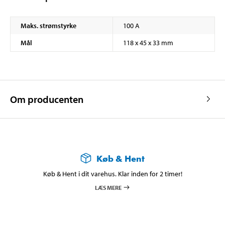
Maks. strømstyrke
100 A
Mål
118 x 45 x 33 mm
Om producenten
Køb & Hent
Køb & Hent i dit varehus. Klar inden for 2 timer!
LÆS MERE