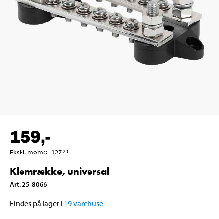
159
,-
Ekskl. moms
:
127
20
Klemrække, universal
Art
.
25-8066
Findes på lager i
19
varehuse