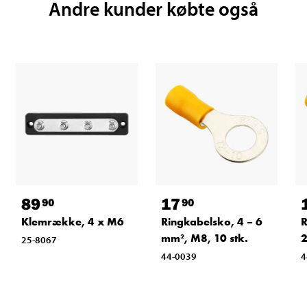
Andre kunder købte også
89
17
90
90
Klemrække, 4 x M6
Ringkabelsko, 4 – 6
R
mm², M8, 10 stk.
2
25-8067
44-0039
4