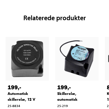
Relaterede produkter
199
,-
199
,-
Automatisk
Skillerelæ,
K
skillerelæ, 12 V
automatisk
1
25-8834
25-219
2