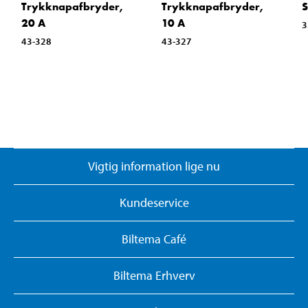
Trykknapafbryder,
Trykknapafbryder,
S
20 A
10 A
3
43-328
43-327
Vigtig information lige nu
Kundeservice
Biltema Café
Biltema Erhverv