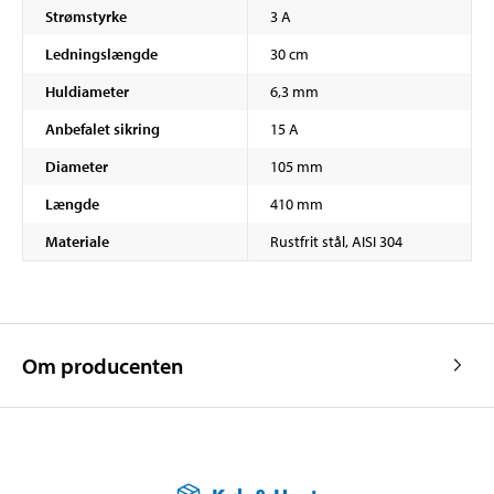
Strømstyrke
3 A
Ledningslængde
30 cm
Huldiameter
6,3 mm
Anbefalet sikring
15 A
Diameter
105 mm
Længde
410 mm
Materiale
Rustfrit stål, AISI 304
Om producenten