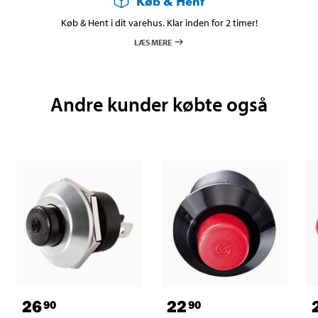
Køb & Hent
Køb & Hent i dit varehus. Klar inden for 2 timer!
LÆS MERE
Andre kunder købte også
26
22
90
90