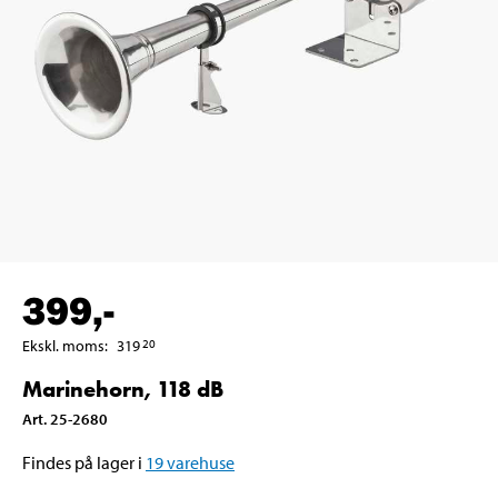
399
,-
Ekskl. moms
:
319
20
Marinehorn, 118 dB
Art
.
25-2680
Findes på lager i
19
varehuse