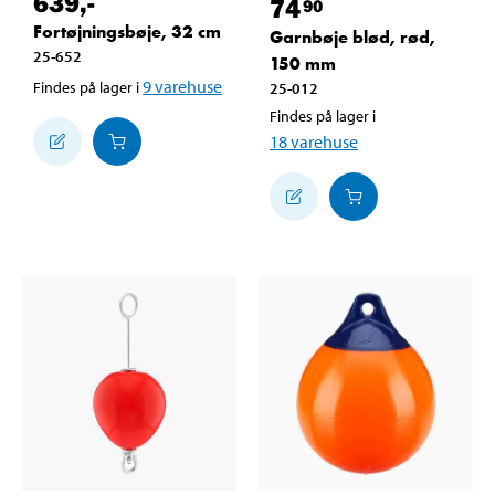
639
,-
74
90
Fortøjningsbøje, 32 cm
Garnbøje blød, rød,
25-652
150 mm
9
varehuse
Findes på lager i
25-012
Findes på lager i
18
varehuse