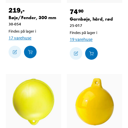
219
,-
74
90
Bøje/Fender, 300 mm
Garnbøje, hård, rød
30-054
25-017
Findes på lager i
Findes på lager i
17
varehuse
19
varehuse