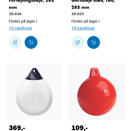
Fortøjningsbøje, 285
Garnbøje blød, rød,
mm
285 mm
30-036
30-035
Findes på lager i
Findes på lager i
19
varehuse
19
varehuse
369
,-
109
,-