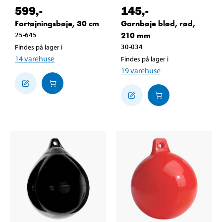
599
,-
145
,-
Fortøjningsbøje, 30 cm
Garnbøje blød, rød,
25-645
210 mm
30-034
Findes på lager i
14
varehuse
Findes på lager i
19
varehuse