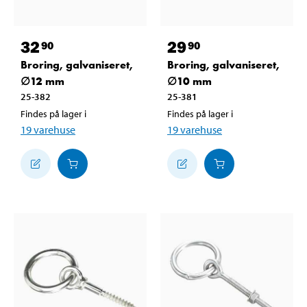
32
29
90
90
Broring, galvaniseret,
Broring, galvaniseret,
∅12 mm
∅10 mm
25-382
25-381
Findes på lager i
Findes på lager i
19
varehuse
19
varehuse