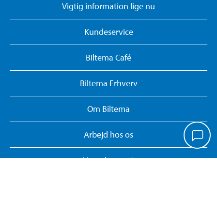
Vigtig information lige nu
Kundeservice
Biltema Café
Biltema Erhverv
Om Biltema
Arbejd hos os
Vores koncept
Biltemakort
Persondatapolitik