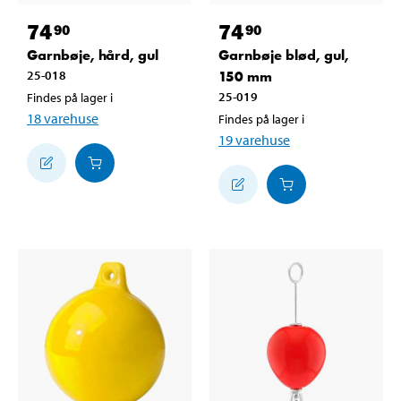
74
74
90
90
Garnbøje, hård, gul
Garnbøje blød, gul,
25-018
150 mm
25-019
Findes på lager i
18
varehuse
Findes på lager i
19
varehuse