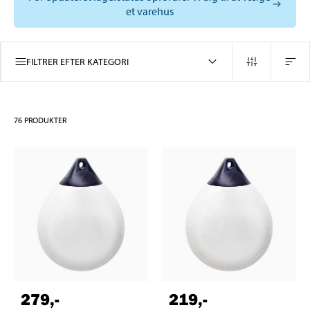
et varehus
FILTRER EFTER KATEGORI
76
PRODUKTER
279
,-
219
,-