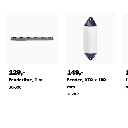
129
,-
149
,-
Fenderliste, 1 m
Fender, 670 x 150
F
mm
30-000
30-004
3