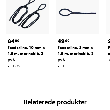
64
49
90
90
Fenderline, 10 mm x
Fenderline, 8 mm x
F
1,5 m, marineblå, 2-
1,5 m, marineblå, 2-
pak
pak
3
25-1539
25-1538
Relaterede produkter