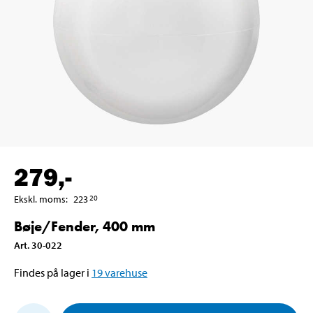
279
,-
Ekskl. moms
:
223
20
Bøje/Fender, 400 mm
Art
.
30-022
Findes på lager i
19
varehuse