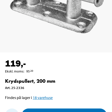
119
,-
Ekskl. moms
:
95
20
Krydspullert, 200 mm
Art
.
25-2336
Findes på lager i
18
varehuse