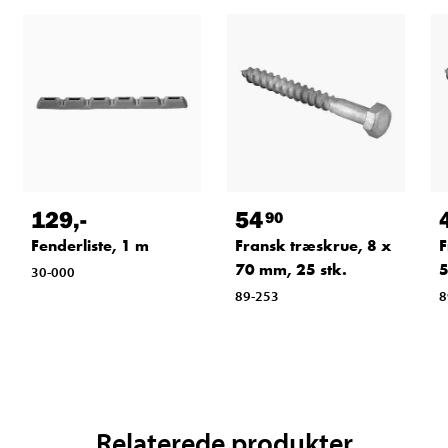
129
,-
54
90
Fenderliste, 1 m
Fransk træskrue, 8 x
F
70 mm, 25 stk.
5
30-000
89-253
8
Relaterede produkter