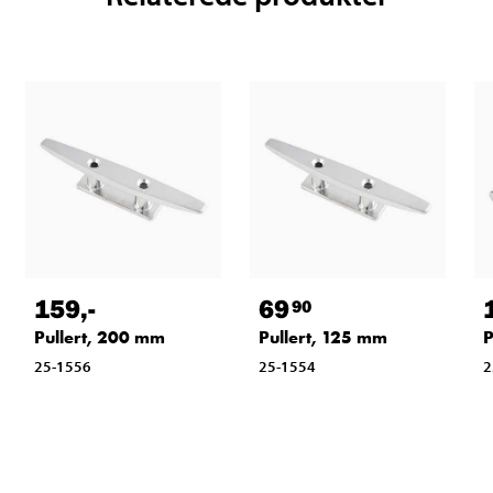
159
,-
69
90
Pullert, 200 mm
Pullert, 125 mm
P
25-1556
25-1554
2