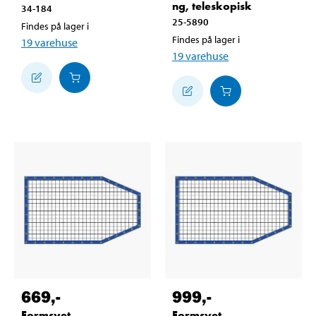
ng, teleskopisk
34-184
25-5890
Findes på lager i
Findes på lager i
19
varehuse
19
varehuse
669
,-
999
,-
Formsyet
Formsyet