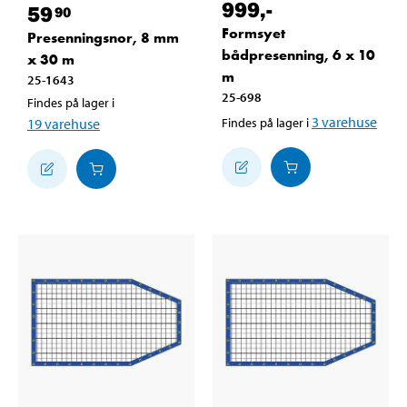
999
,-
59
90
Formsyet
Presenningsnor, 8 mm
bådpresenning, 6 x 10
x 30 m
m
25-1643
25-698
Findes på lager i
3
varehuse
19
varehuse
Findes på lager i