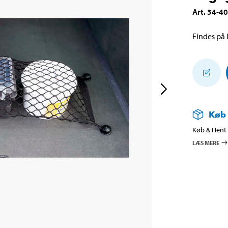
Art
.
34-4
Findes på l
Køb
Køb & Hent i
LÆS MERE