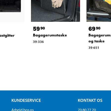
59
69
90
90
Bagagerumstaske
Bagagerums
stgitter
og taske
39-336
39-651
KUNDESERVICE
KONTAKT OS
Arbejd hos os
70 80 77 70