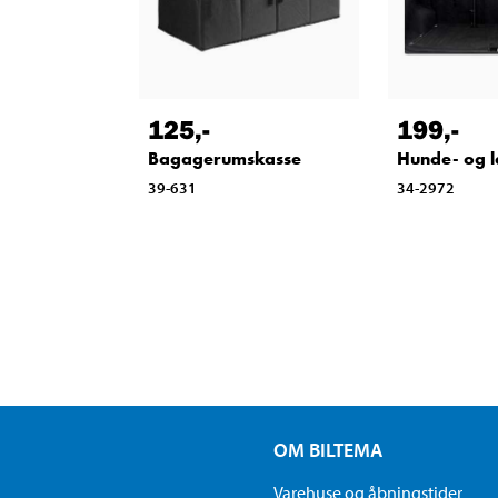
125
,-
199
,-
Bagagerumskasse
Hunde- og la
39-631
34-2972
OM BILTEMA
Varehuse og åbningstider