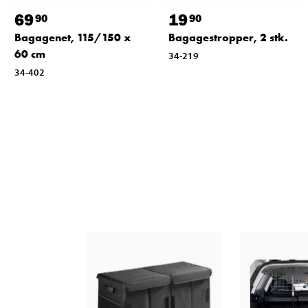
69
19
90
90
Bagagenet, 115/150 x
Bagagestropper, 2 stk.
60 cm
34-219
34-402