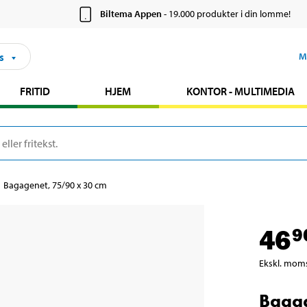
Biltema Appen
- 19.000 produkter i din lomme!
s
M
FRITID
HJEM
KONTOR - MULTIMEDIA
Bagagenet, 75/90 x 30 cm
46
9
Ekskl. mom
Bagag