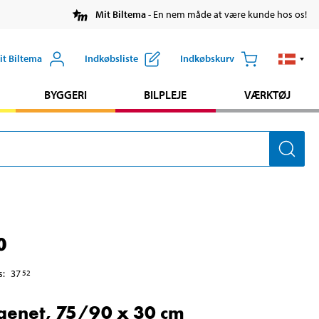
Mit Biltema
- En nem måde at være kunde hos os!
it Biltema
Indkøbsliste
Indkøbskurv
BYGGERI
BILPLEJE
VÆRKTØJ
0
s
:
37
52
enet, 75/90 x 30 cm