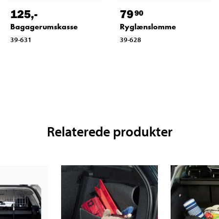
125
,-
79
90
Bagagerumskasse
Ryglænslomme
39-631
39-628
Relaterede produkter