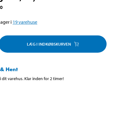
00
ager i
19
varehuse
LÆG I INDKØBSKURVEN
 & Hent
 dit varehus. Klar inden for 2 timer!