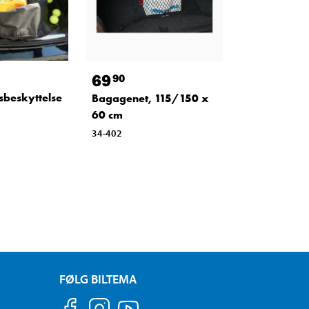
69
90
beskyttelse
Bagagenet, 115/150 x
60 cm
34-402
FØLG BILTEMA