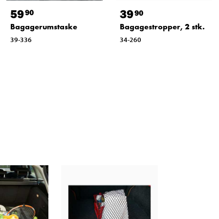
59
39
90
90
Bagagerumstaske
Bagagestropper, 2 stk.
39-336
34-260