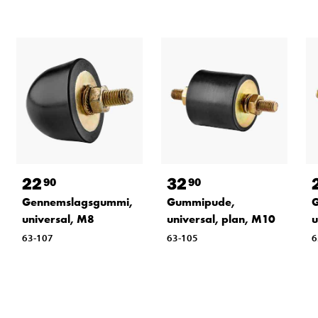
22
32
90
90
Gennemslagsgummi,
Gummipude,
universal, M8
universal, plan, M10
u
63-107
63-105
6