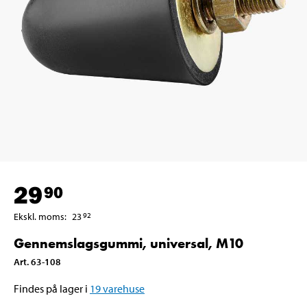
29
90
Ekskl. moms
:
23
92
Gennemslagsgummi, universal, M10
Art
.
63-108
Findes på lager i
19
varehuse