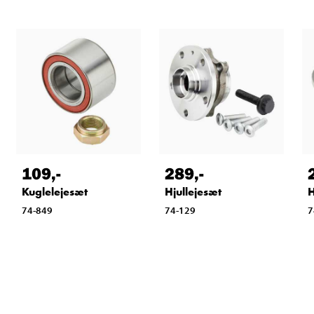
109
,-
289
,-
Kuglelejesæt
Hjullejesæt
H
74-849
74-129
7