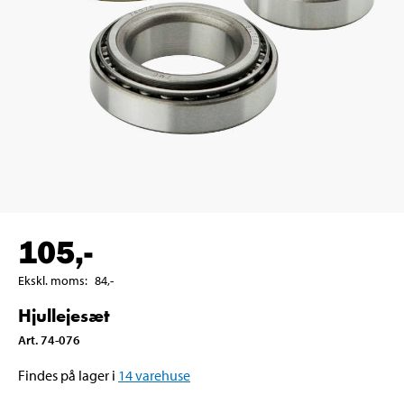
105
,-
Ekskl. moms
:
84
,-
Hjullejesæt
Art
.
74-076
Findes på lager i
14
varehuse