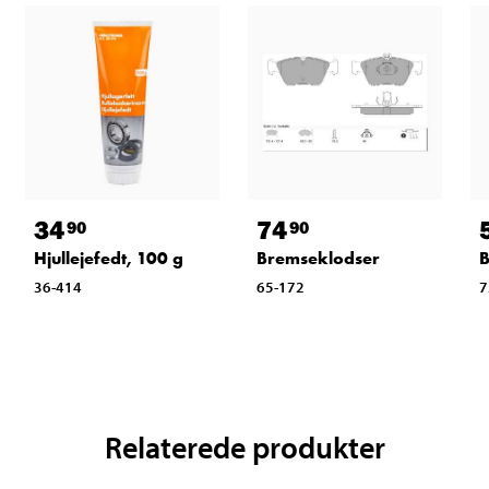
34
74
90
90
Hjullejefedt, 100 g
Bremseklodser
36-414
65-172
7
Relaterede produkter