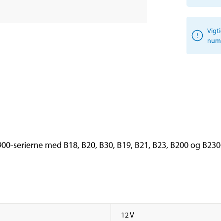
Vigt
numm
g 900-serierne med B18, B20, B30, B19, B21, B23, B200 og B23
12 V