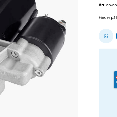
Art
.
63-6
Findes på l