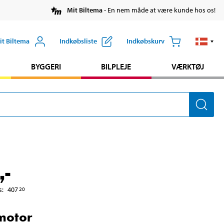
Mit Biltema
- En nem måde at være kunde hos os!
it Biltema
Indkøbsliste
Indkøbskurv
BYGGERI
BILPLEJE
VÆRKTØJ
,-
s
:
407
20
motor