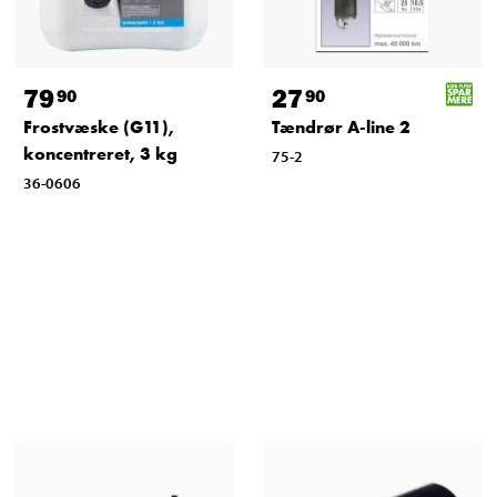
79
27
90
90
Frostvæske (G11),
Tændrør A-line 2
koncentreret, 3 kg
75-2
36-0606