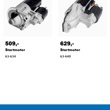
509
,-
629
,-
Startmotor
Startmotor
63-634
63-640