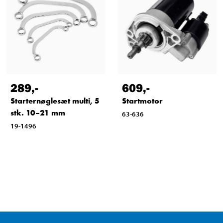
289
,-
609
,-
Starternøglesæt multi, 5
Startmotor
stk. 10–21 mm
63-636
19-1496