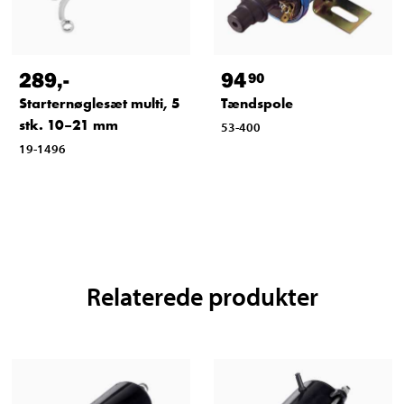
289
,-
94
90
Starternøglesæt multi, 5
Tændspole
stk. 10–21 mm
53-400
19-1496
Relaterede produkter