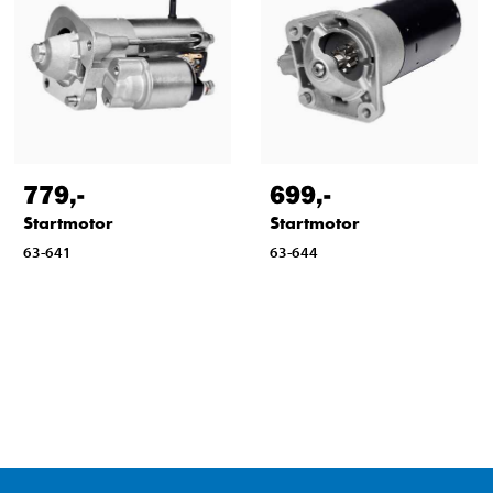
779
,-
699
,-
Startmotor
Startmotor
63-641
63-644