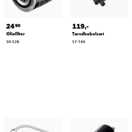
24
119
,-
90
Oliefilter
Tændkabelsæt
50-528
57-144