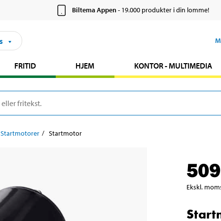
Biltema Appen
- 19.000 produkter i din lomme!
s
M
FRITID
HJEM
KONTOR - MULTIMEDIA
Startmotorer
Startmotor
509
Ekskl. mom
Start