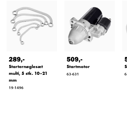
289
,-
509
,-
Starternøglesæt
Startmotor
S
multi, 5 stk. 10–21
63-631
6
mm
19-1496