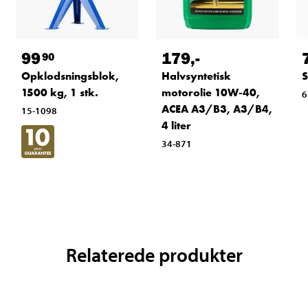
99
179
,-
90
Opklodsningsblok,
Halvsyntetisk
S
1500 kg, 1 stk.
motorolie 10W-40,
6
ACEA A3/B3, A3/B4,
15-1098
4 liter
34-871
Relaterede produkter