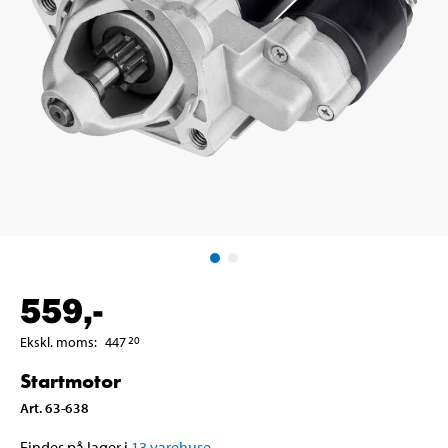
559
,-
Ekskl. moms
:
447
20
Startmotor
Art
.
63-638
Findes på lager i
13
varehuse