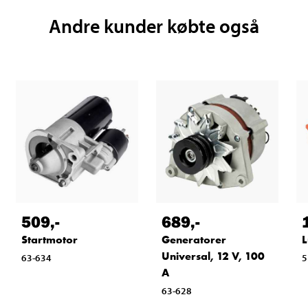
Andre kunder købte også
509
,-
689
,-
Startmotor
Generatorer
L
Universal, 12 V, 100
63-634
5
A
63-628