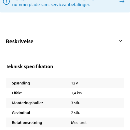
nummerplade samt serviceanbefalinger.
Beskrivelse
Teknisk specifikation
Spænding
12 V
Effekt
1,4 kW
Monteringshuller
3 stk.
Gevindhul
2 stk.
Rotationsretning
Med uret