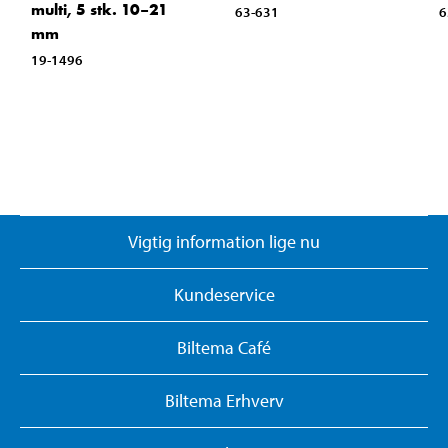
multi, 5 stk. 10–21
63-631
6
mm
19-1496
Vigtig information lige nu
Kundeservice
Biltema Café
Biltema Erhverv