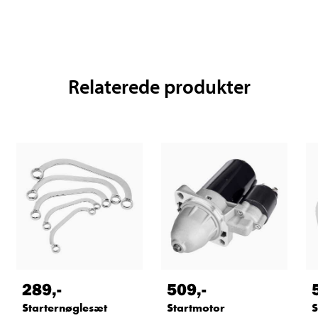
Relaterede produkter
289
,-
509
,-
Starternøglesæt
Startmotor
S