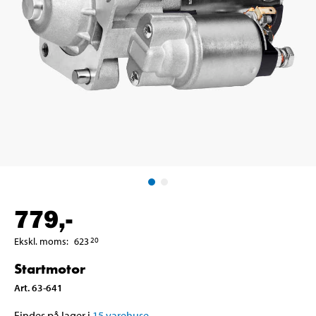
779
,-
Ekskl. moms
:
623
20
Startmotor
Art
.
63-641
Findes på lager i
15
varehuse