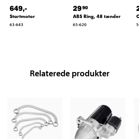
649
,-
29
90
Startmotor
ABS Ring, 48 tænder
O
63-643
65-620
5
Relaterede produkter