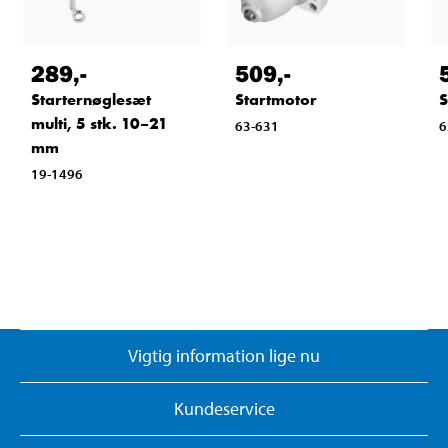
289
,-
509
,-
Starternøglesæt
Startmotor
S
multi, 5 stk. 10–21
63-631
6
mm
19-1496
Vigtig information lige nu
Kundeservice