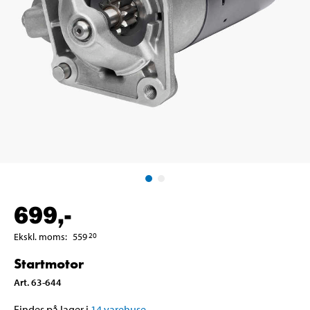
699
,-
Ekskl. moms
:
559
20
Startmotor
Art
.
63-644
Findes på lager i
14
varehuse