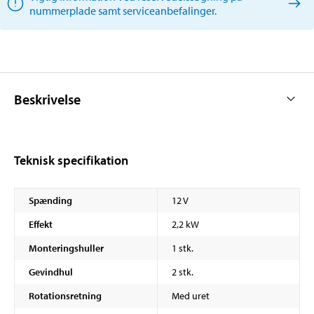
nummerplade samt serviceanbefalinger.
Beskrivelse
Teknisk specifikation
Spænding
12 V
Effekt
2,2 kW
Monteringshuller
1 stk.
Gevindhul
2 stk.
Rotationsretning
Med uret