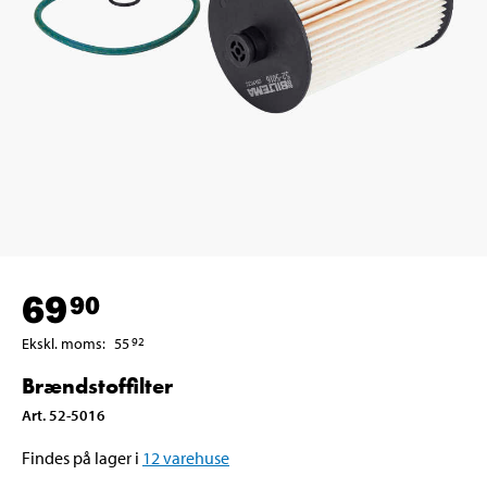
69
90
Ekskl. moms
:
55
92
Brændstoffilter
Art
.
52-5016
Findes på lager i
12
varehuse