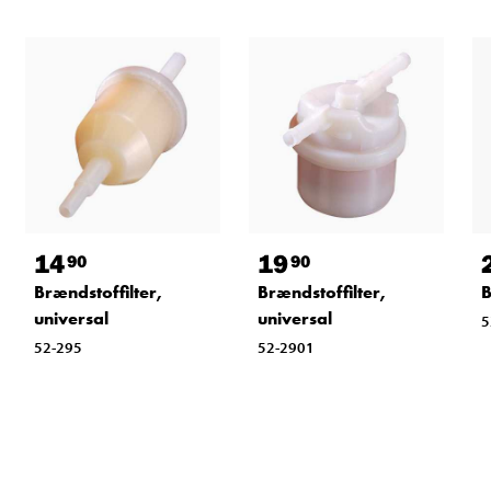
14
19
90
90
Brændstoffilter,
Brændstoffilter,
B
universal
universal
5
52-295
52-2901