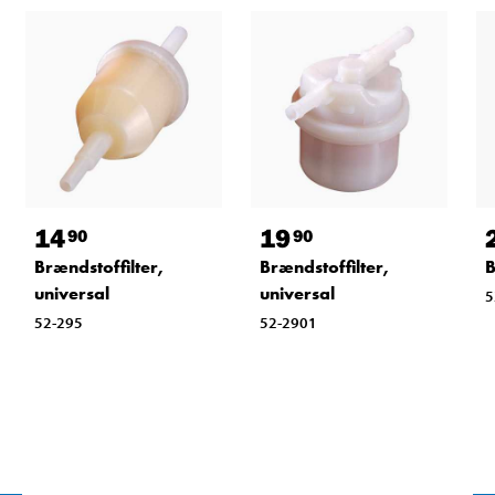
14
19
90
90
Brændstoffilter,
Brændstoffilter,
B
universal
universal
5
52-295
52-2901