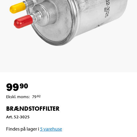
99
90
Ekskl. moms
:
79
92
BRÆNDSTOFFILTER
Art
.
52-3025
Findes på lager i
5
varehuse