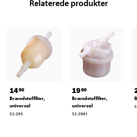
Relaterede produkter
14
19
90
90
Brændstoffilter,
Brændstoffilter,
B
universal
universal
5
52-295
52-2901