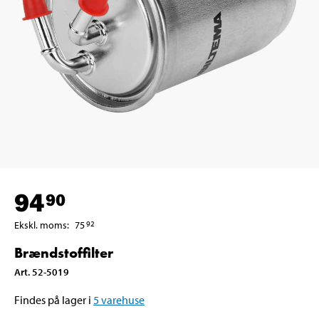
94
90
Ekskl. moms
:
75
92
Brændstoffilter
Art
.
52-5019
Findes på lager i
5
varehuse