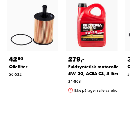
42
279
,-
90
Oliefilter
Fuldsyntetisk motorolie
O
5W-30, ACEA C3, 4 liter
50-532
5
34-863
Ikke på lager i alle varehuse