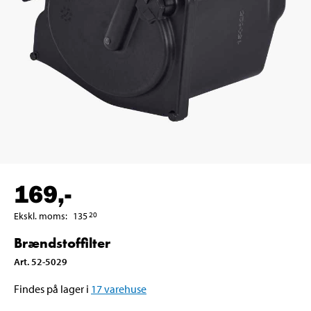
169
,-
Ekskl. moms
:
135
20
Brændstoffilter
Art
.
52-5029
Findes på lager i
17
varehuse