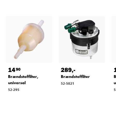
14
289
,-
90
Brændstoffilter,
Brændstoffilter
B
universal
u
52-5021
52-295
5