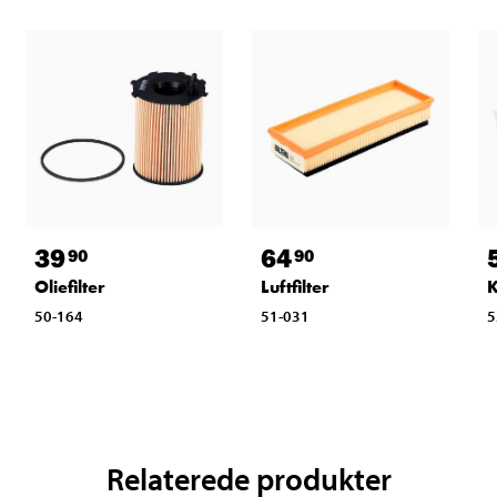
39
64
90
90
Oliefilter
Luftfilter
K
50-164
51-031
5
Relaterede produkter