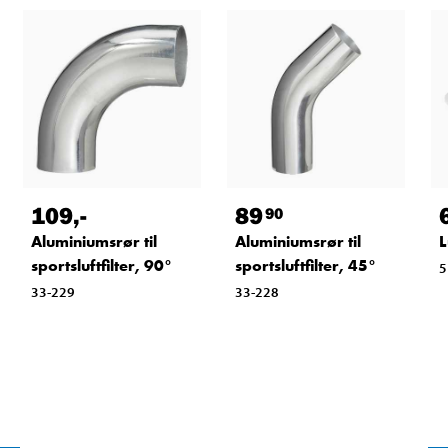
109
,-
89
90
Aluminiumsrør til
Aluminiumsrør til
L
sportsluftfilter, 90°
sportsluftfilter, 45°
5
33-229
33-228