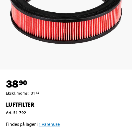
38
90
Ekskl. moms
:
31
12
LUFTFILTER
Art
.
51-792
Findes på lager i
1
varehuse