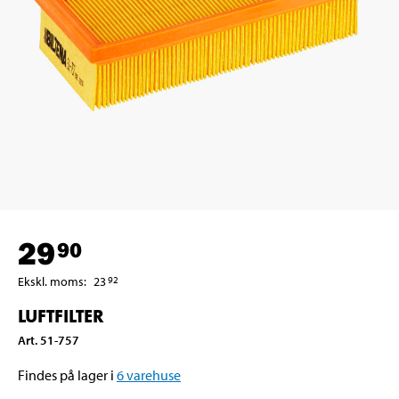
29
90
Ekskl. moms
:
23
92
LUFTFILTER
Art
.
51-757
Findes på lager i
6
varehuse