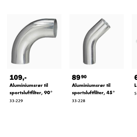
109
,-
89
90
Aluminiumsrør til
Aluminiumsrør til
L
sportsluftfilter, 90°
sportsluftfilter, 45°
5
33-229
33-228