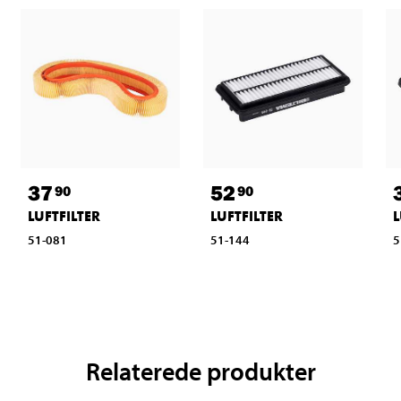
37
52
90
90
LUFTFILTER
LUFTFILTER
L
51-081
51-144
5
Relaterede produkter