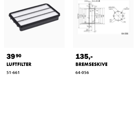
39
135
,-
90
LUFTFILTER
BREMSESKIVE
51-661
64-056