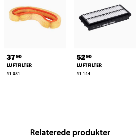
37
52
90
90
LUFTFILTER
LUFTFILTER
51-081
51-144
Relaterede produkter