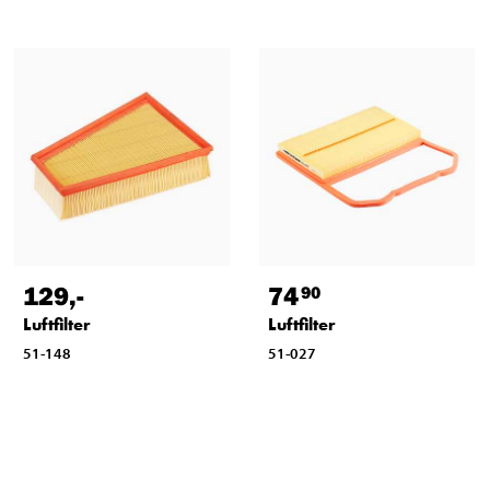
129
,-
74
90
Luftfilter
Luftfilter
51-148
51-027