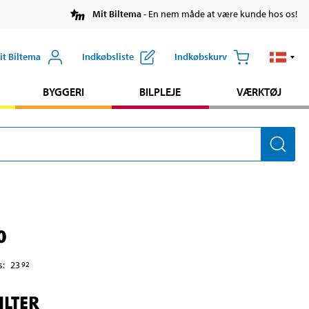
Mit Biltema
- En nem måde at være kunde hos os!
it Biltema
Indkøbsliste
Indkøbskurv
BYGGERI
BILPLEJE
VÆRKTØJ
0
s
:
23
92
ILTER