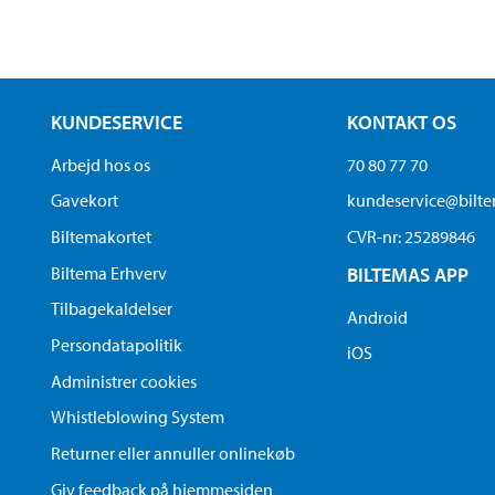
KUNDESERVICE
KONTAKT OS
Arbejd hos os
70 80 77 70
Gavekort
kundeservice@bilt
Biltemakortet
CVR-nr: 25289846
Biltema Erhverv
BILTEMAS APP
Tilbagekaldelser
Android
Persondatapolitik
iOS
Administrer cookies
Whistleblowing System
Returner eller annuller onlinekøb
Giv feedback på hjemmesiden