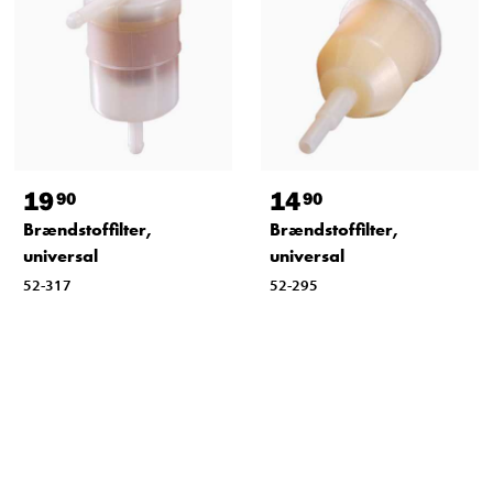
19
14
90
90
Brændstoffilter,
Brændstoffilter,
universal
universal
52-317
52-295