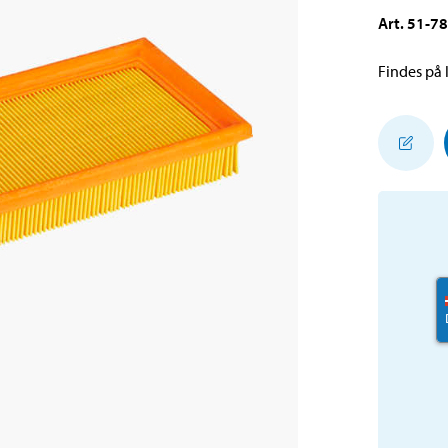
Art
.
51-7
Findes på l