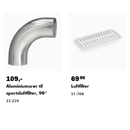
109
,-
69
90
Aluminiumsrør til
Luftfilter
sportsluftfilter, 90°
51-708
33-229