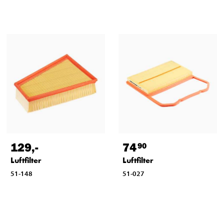
129
,-
74
90
Luftfilter
Luftfilter
51-148
51-027