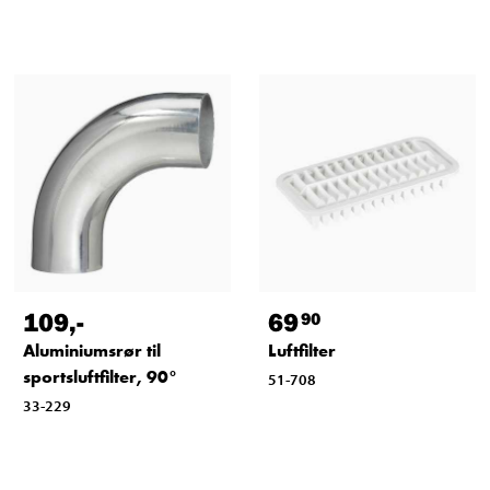
109
,-
69
90
Aluminiumsrør til
Luftfilter
sportsluftfilter, 90°
51-708
33-229