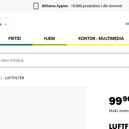
Biltema Appen
- 19.000 produkter i din lomme!
s
M
FRITID
HJEM
KONTOR - MULTIMEDIA
LUFTFILTER
99
9
Ekskl. mom
LUFTF