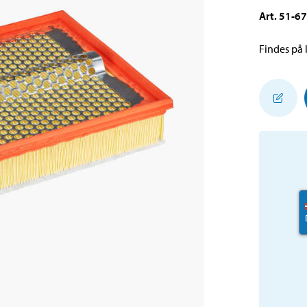
Art
.
51-6
Findes på l