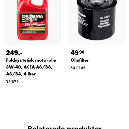
249
,-
49
90
Fuldsyntetisk motorolie
Oliefilter
5W-40, ACEA A3/B3,
50-0105
A3/B4, 4 liter
34-879
Relaterede produkter