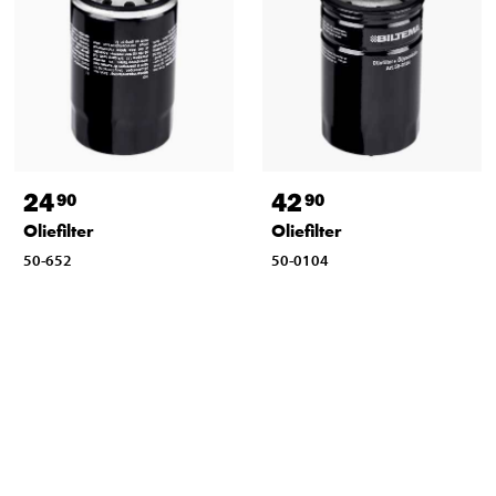
24
42
90
90
Oliefilter
Oliefilter
50-652
50-0104