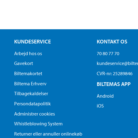
KUNDESERVICE
KONTAKT OS
Arbejd hos os
70 80 77 70
Gavekort
kundeservice@bilt
Biltemakortet
CVR-nr: 25289846
Biltema Erhverv
BILTEMAS APP
Tilbagekaldelser
Android
Persondatapolitik
iOS
Administrer cookies
Whistleblowing System
Returner eller annuller onlinekøb