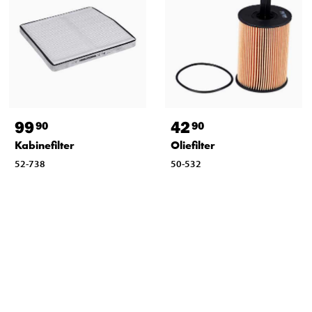
99
42
90
90
Kabinefilter
Oliefilter
52-738
50-532