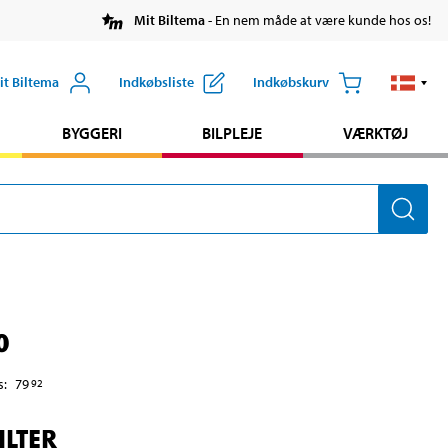
Mit Biltema
- En nem måde at være kunde hos os!
it Biltema
Indkøbsliste
Indkøbskurv
BYGGERI
BILPLEJE
VÆRKTØJ
0
s
:
79
92
ILTER