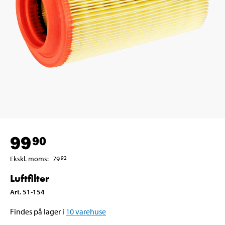
99
90
Ekskl. moms
:
79
92
Luftfilter
Art
.
51-154
Findes på lager i
10
varehuse