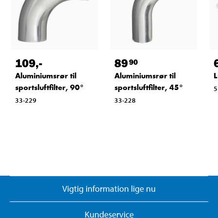
109
,-
89
90
Aluminiumsrør til
Aluminiumsrør til
L
sportsluftfilter, 90°
sportsluftfilter, 45°
5
33-229
33-228
Vigtig information lige nu
Kundeservice