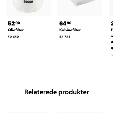
52
64
90
90
Oliefilter
Kabinefilter
F
m
50-650
52-785
A
4
3
Relaterede produkter