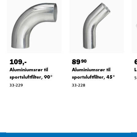
109
,-
89
90
Aluminiumsrør til
Aluminiumsrør til
L
sportsluftfilter, 90°
sportsluftfilter, 45°
5
33-229
33-228