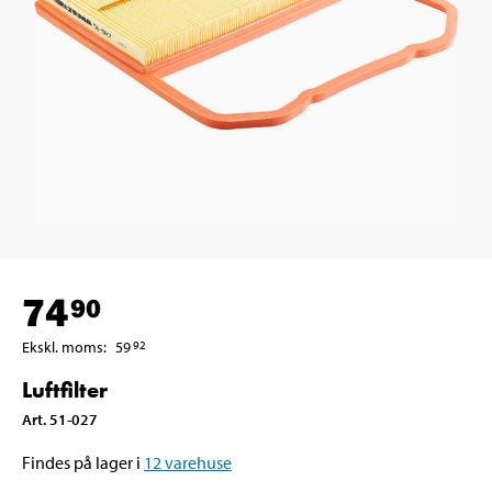
74
90
Ekskl. moms
:
59
92
Luftfilter
Art
.
51-027
Findes på lager i
12
varehuse