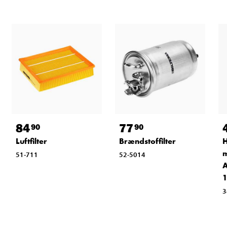
84
77
90
90
Luftfilter
Brændstoffilter
H
m
51-711
52-5014
A
1
3