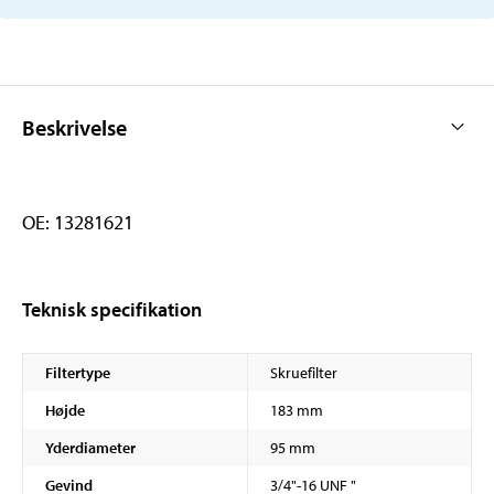
Beskrivelse
OE: 13281621
Teknisk specifikation
Filtertype
Skruefilter
Højde
183 mm
Yderdiameter
95 mm
Gevind
3/4"-16 UNF "