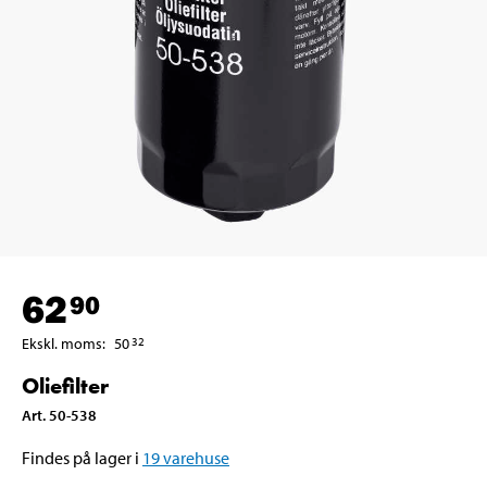
62
90
Ekskl. moms
:
50
32
Oliefilter
Art
.
50-538
Findes på lager i
19
varehuse