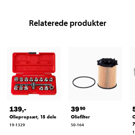
Relaterede produkter
139
,-
39
90
Oliepropsæt, 15 dele
Oliefilter
O
19-1329
50-164
1