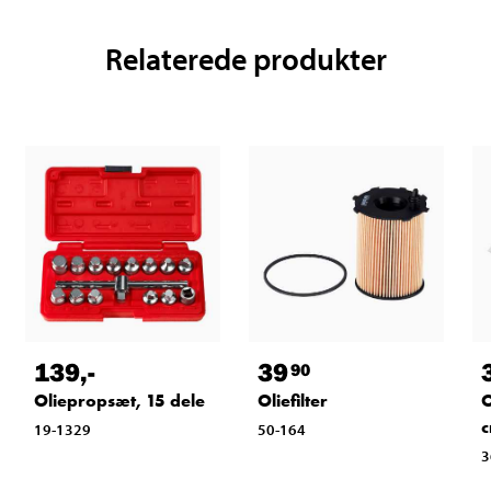
Relaterede produkter
139
,-
39
90
Oliepropsæt, 15 dele
Oliefilter
O
c
19-1329
50-164
3