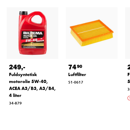
249
,-
74
90
Fuldsyntetisk
Luftfilter
F
motorolie 5W-40,
5
51-0617
ACEA A3/B3, A3/B4,
3
4 liter
34-879