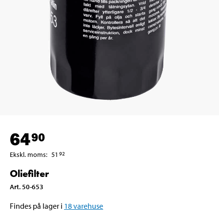
64
90
Ekskl. moms
:
51
92
Oliefilter
Art
.
50-653
Findes på lager i
18
varehuse