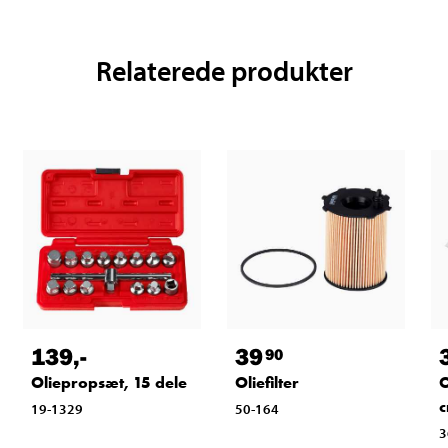
Relaterede produkter
139
,-
39
90
Oliepropsæt, 15 dele
Oliefilter
O
c
19-1329
50-164
3