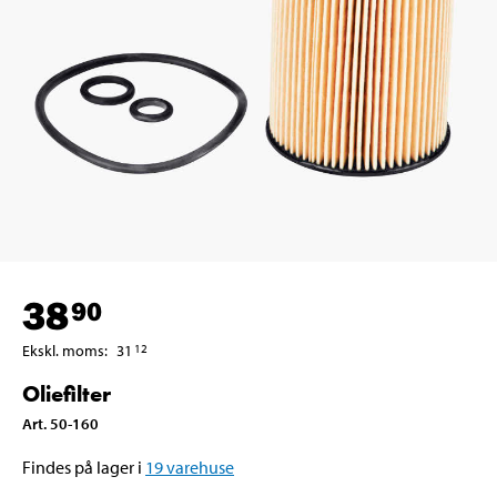
38
90
Ekskl. moms
:
31
12
Oliefilter
Art
.
50-160
Findes på lager i
19
varehuse