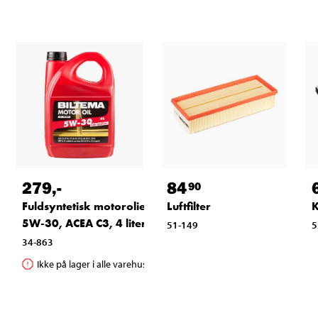
279
,-
84
90
Fuldsyntetisk motorolie
Luftfilter
K
5W-30, ACEA C3, 4 liter
51-149
5
34-863
Ikke på lager i alle varehuse