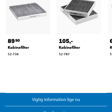
89
105
,-
90
Kabinefilter
Kabinefilter
K
52-736
52-787
5
Vigtig information lige nu