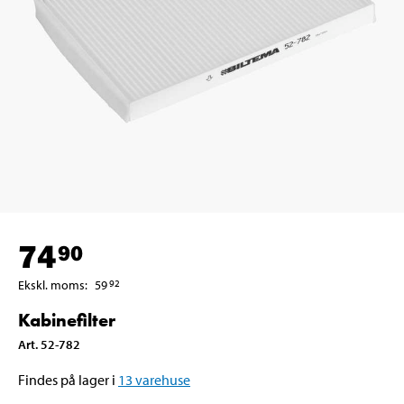
74
90
Ekskl. moms
:
59
92
Kabinefilter
Art
.
52-782
Findes på lager i
13
varehuse