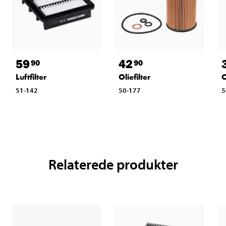
59
42
90
90
Luftfilter
Oliefilter
O
51-142
50-177
5
Relaterede produkter