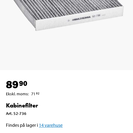
89
90
Ekskl. moms
:
71
92
Kabinefilter
Art
.
52-736
Findes på lager i
14
varehuse