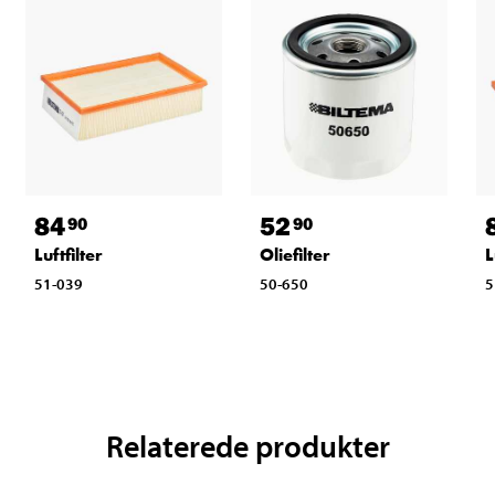
84
52
90
90
Luftfilter
Oliefilter
L
51-039
50-650
5
Relaterede produkter