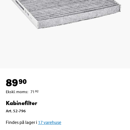
89
90
Ekskl. moms
:
71
92
Kabinefilter
Art
.
52-796
Findes på lager i
17
varehuse