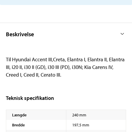
Beskrivelse
Til Hyundai Accent III,Creta, Elantra I, Elantra II, Elantra
III, i20 II, i30 II (GD), i30 III (PD), i30N; Kia Carens IV,
Creed I, Ceed II, Cerato III.
Teknisk specifikation
Længde
240 mm
Bredde
197,5 mm