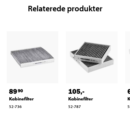
Relaterede produkter
89
105
,-
90
Kabinefilter
Kabinefilter
K
52-736
52-787
5