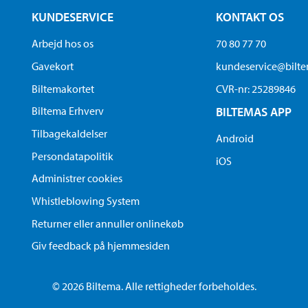
KUNDESERVICE
KONTAKT OS
Arbejd hos os
70 80 77 70
Gavekort
kundeservice@bilt
Biltemakortet
CVR-nr: 25289846
Biltema Erhverv
BILTEMAS APP
Tilbagekaldelser
Android
Persondatapolitik
iOS
Administrer cookies
Whistleblowing System
Returner eller annuller onlinekøb
Giv feedback på hjemmesiden
© 2026 Biltema. Alle rettigheder forbeholdes.