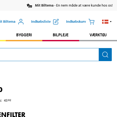
Mit Biltema
- En nem måde at være kunde hos os!
it Biltema
Indkøbsliste
Indkøbskurv
BYGGERI
BILPLEJE
VÆRKTØJ
0
s
:
43
92
NFILTER