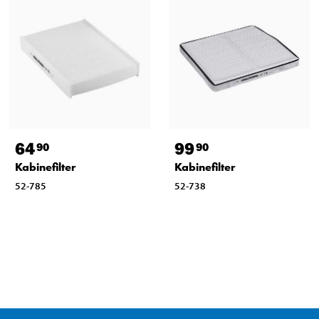
64
99
90
90
Kabinefilter
Kabinefilter
52-785
52-738