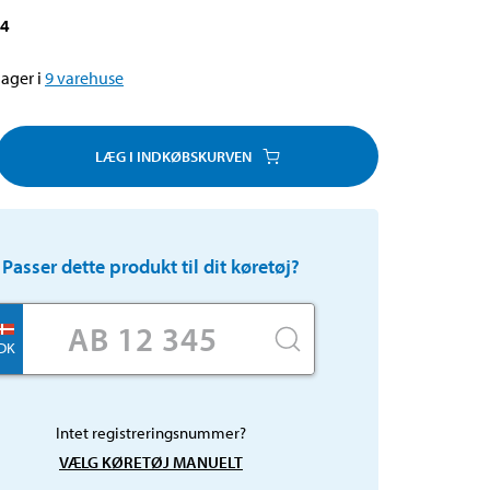
04
ager i
9
varehuse
LÆG I INDKØBSKURVEN
Passer dette produkt til dit køretøj?
DK
Intet registreringsnummer?
VÆLG KØRETØJ MANUELT