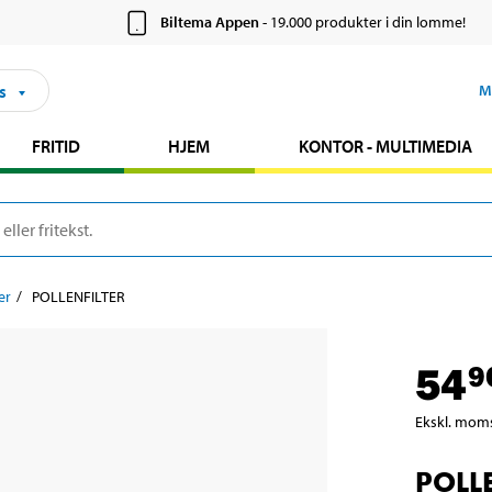
Biltema Appen
- 19.000 produkter i din lomme!
s
M
FRITID
HJEM
KONTOR - MULTIMEDIA
er
POLLENFILTER
54
9
Ekskl. mom
POLLE