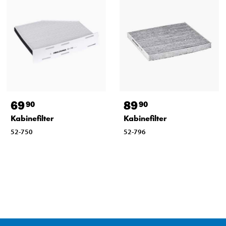
69
89
90
90
Kabinefilter
Kabinefilter
52-750
52-796