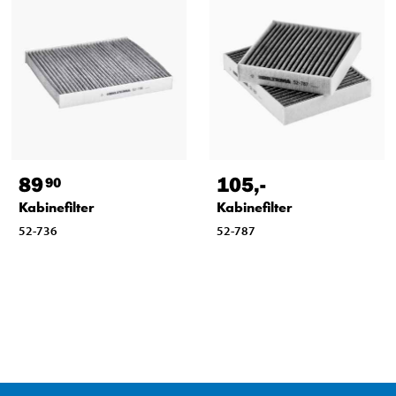
89
105
,-
90
Kabinefilter
Kabinefilter
52-736
52-787