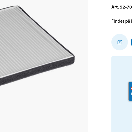
Art
.
52-7
Findes på l