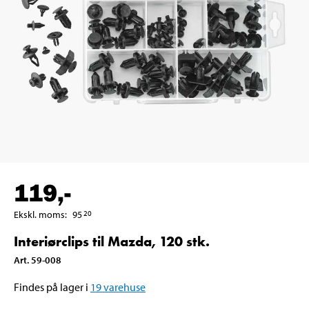
119
,-
Ekskl. moms
:
95
20
Interiørclips til Mazda, 120 stk.
Art
.
59-008
Findes på lager i
19
varehuse