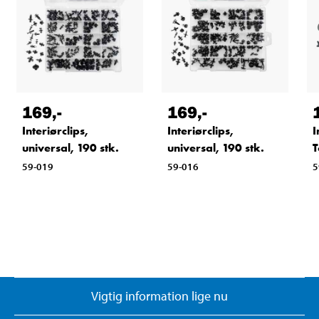
169
,-
169
,-
Interiørclips,
Interiørclips,
I
universal, 190 stk.
universal, 190 stk.
T
59-019
59-016
5
Vigtig information lige nu