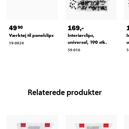
49
169
,-
90
Værktøj til panelclips
Interiørclips,
I
universal, 190 stk.
u
19-0024
59-016
5
Relaterede produkter