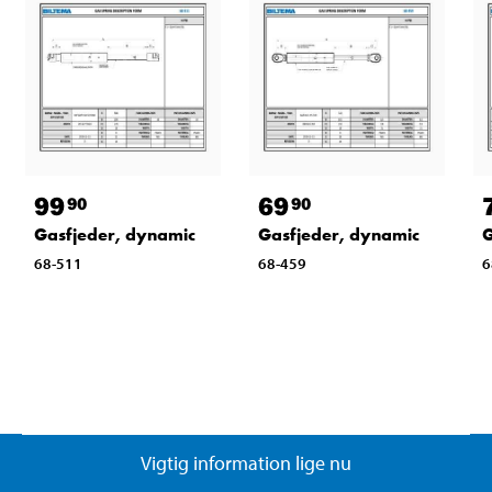
99
69
90
90
Gasfjeder, dynamic
Gasfjeder, dynamic
G
68-511
68-459
6
Vigtig information lige nu