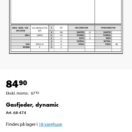
84
90
Ekskl. moms
:
67
92
Gasfjeder, dynamic
Art
.
68-474
Findes på lager i
18
varehuse