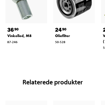
36
24
90
90
Vinkelled, M8
Oliefilter
V
(
87-246
50-528
5
Relaterede produkter