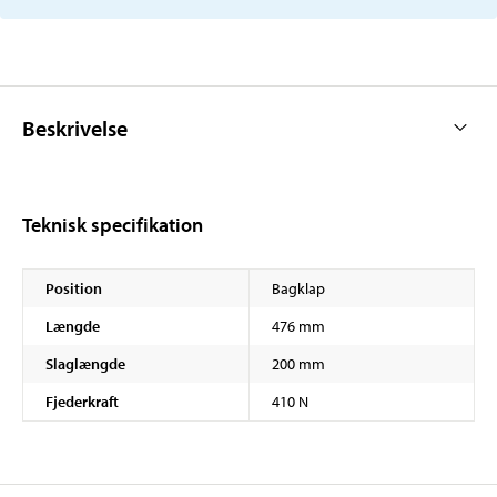
Beskrivelse
Teknisk specifikation
Position
Bagklap
Længde
476 mm
Slaglængde
200 mm
Fjederkraft
410 N