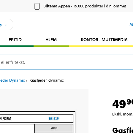
Biltema Appen
- 19.000 produkter i din lomme!
s
M
FRITID
HJEM
KONTOR - MULTIMEDIA
jeder Dynamic
Gasfjeder, dynamic
49
9
Ekskl. mom
Gasfj