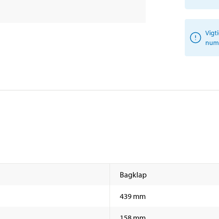
Vigt
numm
Bagklap
439 mm
158 mm