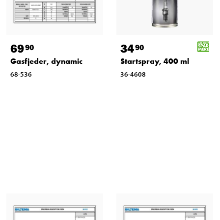
69
34
90
90
Gasfjeder, dynamic
Startspray, 400 ml
68-536
36-4608