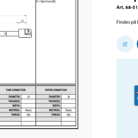
Art
.
68-5
Findes på l