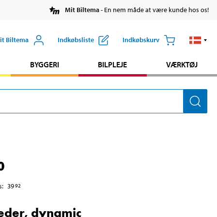
Mit Biltema
- En nem måde at være kunde hos os!
it Biltema
Indkøbsliste
Indkøbskurv
BYGGERI
BILPLEJE
VÆRKTØJ
0
s
:
39
92
eder, dynamic