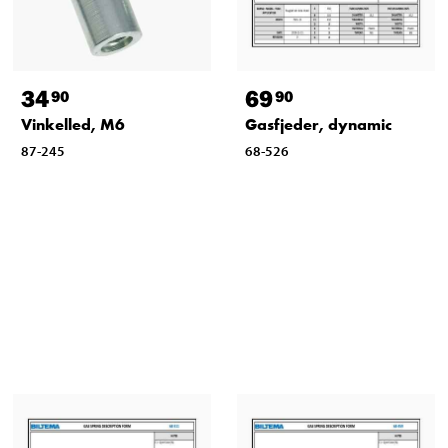
34
69
90
90
Vinkelled, M6
Gasfjeder, dynamic
87-245
68-526