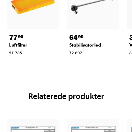
77
64
90
90
Luftfilter
Stabilisatorled
V
51-785
72-807
8
Relaterede produkter