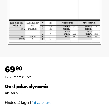
69
90
Ekskl. moms
:
55
92
Gasfjeder, dynamic
Art
.
68-508
Findes på lager i
16
varehuse