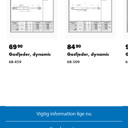
69
84
90
90
Gasfjeder, dynamic
Gasfjeder, dynamic
G
68-459
68-509
6
Vigtig information lige nu