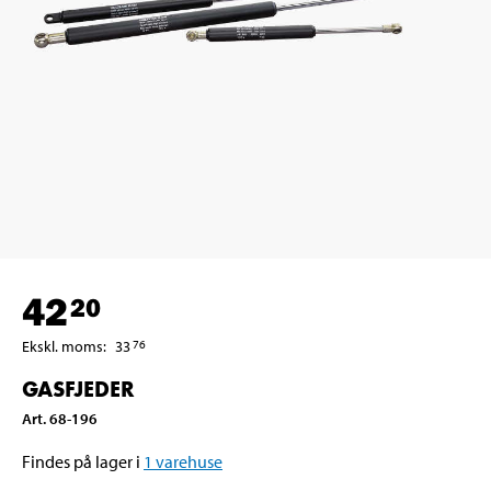
42
20
Ekskl. moms
:
33
76
GASFJEDER
Art
.
68-196
Findes på lager i
1
varehuse