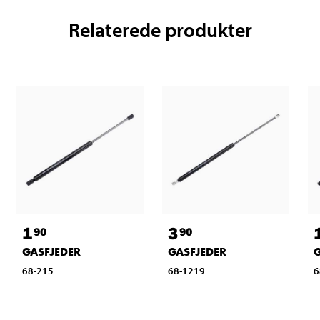
Relaterede produkter
1
3
90
90
GASFJEDER
GASFJEDER
68-215
68-1219
6