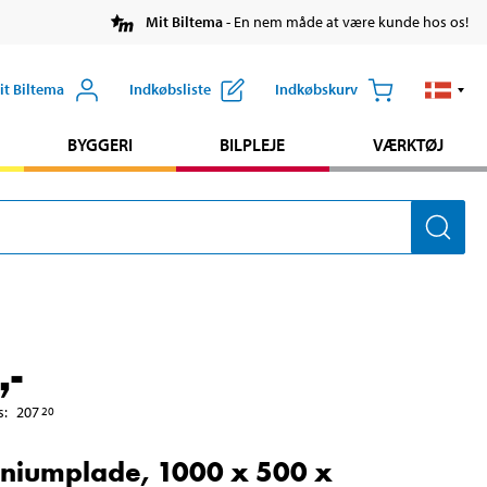
Mit Biltema
- En nem måde at være kunde hos os!
it Biltema
Indkøbsliste
Indkøbskurv
BYGGERI
BILPLEJE
VÆRKTØJ
,-
s
:
207
20
niumplade, 1000 x 500 x