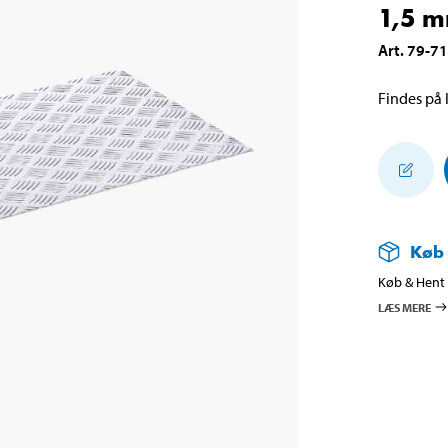
1,5 
Art
.
79-7
Findes på l
Køb
Køb & Hent i
LÆS MERE