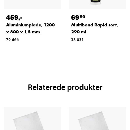
459
,-
69
90
Aluminiumplade, 1200
Multibond Rapid sort,
x 800 x 1,5 mm
290 ml
79-666
38-031
Relaterede produkter