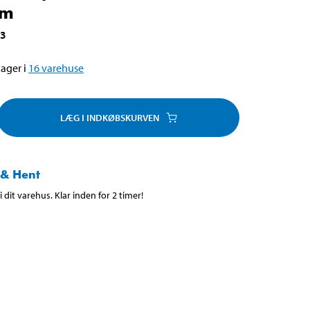
mm
13
ager i
16
varehuse
LÆG I INDKØBSKURVEN
 & Hent
 dit varehus. Klar inden for 2 timer!