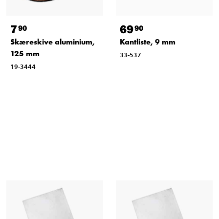
7
69
90
90
Skæreskive aluminium,
Kantliste, 9 mm
125 mm
33-537
19-3444