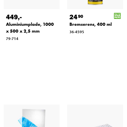
449
,-
24
90
Aluminiumplade, 1000
Bremserens, 400 ml
x 500 x 2,5 mm
36-4595
79-714