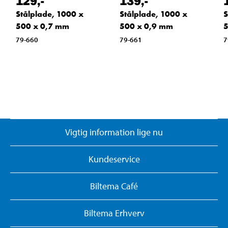
129
,-
139
,-
Stålplade, 1000 x
Stålplade, 1000 x
S
500 x 0,7 mm
500 x 0,9 mm
5
79-660
79-661
7
Vigtig information lige nu
Kundeservice
Biltema Café
Biltema Erhverv