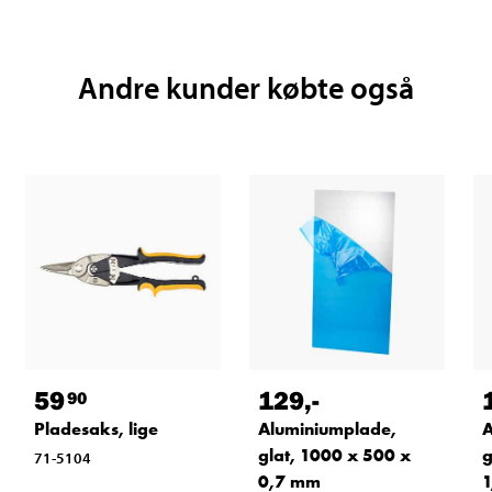
Andre kunder købte også
59
129
,-
90
Pladesaks, lige
Aluminiumplade,
A
glat, 1000 x 500 x
g
71-5104
0,7 mm