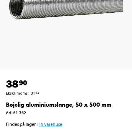
38
90
Ekskl. moms
:
31
12
Bøjelig aluminiumslange, 50 x 500 mm
Art
.
61-362
Findes på lager i
19
varehuse