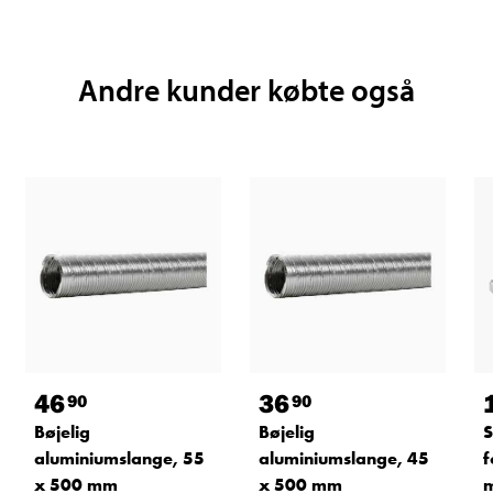
Andre kunder købte også
46
36
90
90
Bøjelig
Bøjelig
aluminiumslange, 55
aluminiumslange, 45
f
x 500 mm
x 500 mm
m