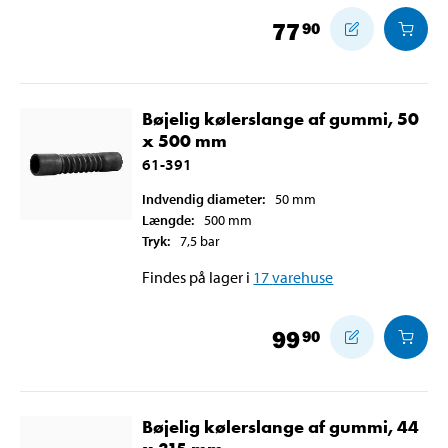
77
90
Bøjelig kølerslange af gummi, 50
x 500 mm
61-391
Indvendig diameter
:
50
mm
Længde
:
500
mm
Tryk
:
7,5
bar
Findes på lager i
17
varehuse
99
90
Bøjelig kølerslange af gummi, 44