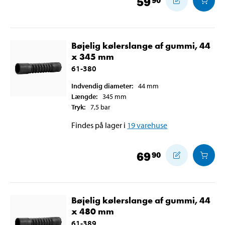
59
Bøjelig kølerslange af gummi, 44
x 345 mm
61-380
Indvendig diameter
:
44
mm
Længde
:
345
mm
Tryk
:
7,5
bar
Findes på lager i
19
varehuse
69
90
Bøjelig kølerslange af gummi, 44
x 480 mm
61-389