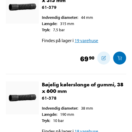
x 315 mm
61-379
Indvendig diameter
:
44
mm
Længde
:
315
mm
Tryk
:
7,5
bar
Findes på lager i
19
varehuse
69
90
Bøjelig kølerslange af gummi, 38
x 600 mm
61-378
Indvendig diameter
:
38
mm
Længde
:
190
mm
Tryk
:
10
bar
Findes på lager i
18
varehuse