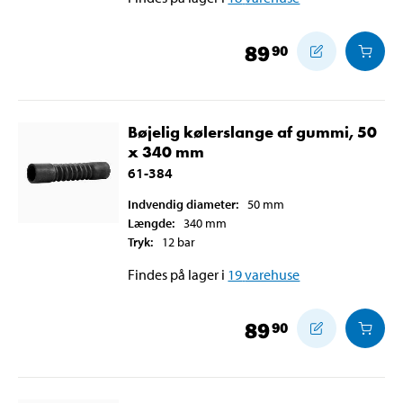
89
90
Bøjelig kølerslange af gummi, 50
x 340 mm
61-384
Indvendig diameter
:
50
mm
Længde
:
340
mm
Tryk
:
12
bar
Findes på lager i
19
varehuse
89
90