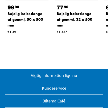
99
77
90
90
Bøjelig kølerslange
Bøjelig kølerslange
B
af gummi, 50 x 500
af gummi, 32 x 500
a
mm
mm
61-391
61-387
6
Vigtig information lige nu
Kundeservice
Biltema Café