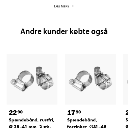
LÆS MERE
Andre kunder købte også
22
17
90
90
Spændebånd, rustfri,
Spændebånd,
S
Ø 28–41 mm, 2 stk.
forzinket, ∅31–48
Ø