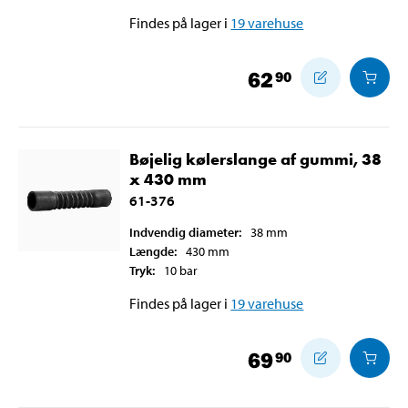
Findes på lager i
19
varehuse
62
90
Bøjelig kølerslange af gummi, 38
x 430 mm
61-376
Indvendig diameter
:
38
mm
Længde
:
430
mm
Tryk
:
10
bar
Findes på lager i
19
varehuse
69
90