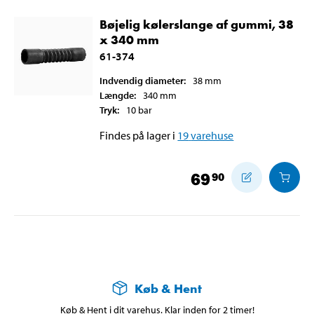
Bøjelig kølerslange af gummi, 38
x 340 mm
61-374
Indvendig diameter
:
38
mm
Længde
:
340
mm
Tryk
:
10
bar
Findes på lager i
19
varehuse
69
90
Køb & Hent
Køb & Hent i dit varehus. Klar inden for 2 timer!