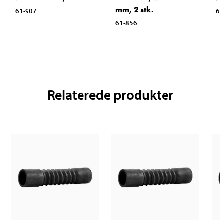
mm, 2 stk.
61-907
6
61-856
Relaterede produkter