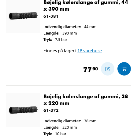
Bøjelig kølerslange af gummi, 44
x 390 mm
61-381
Indvendig diameter
:
44
mm
Længde
:
390
mm
Tryk
:
7,5
bar
Findes på lager i
18
varehuse
77
90
Bøjelig kølerslange af gummi, 38
x 220 mm
61-372
Indvendig diameter
:
38
mm
Længde
:
220
mm
Tryk
:
10
bar