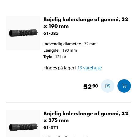
Bøjelig kølerslange af gummi, 32
x 190 mm
61-385
Indvendig diameter
:
32
mm
Længde
:
190
mm
Tryk
:
12
bar
Findes på lager i
19
varehuse
52
90
Bøjelig kølerslange af gummi, 32
x 375 mm
61-371