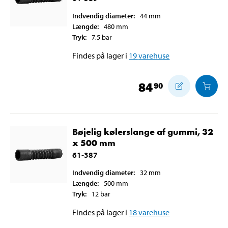
Indvendig diameter
:
44
mm
Længde
:
480
mm
Tryk
:
7,5
bar
Findes på lager i
19
varehuse
84
90
Bøjelig kølerslange af gummi, 32
x 500 mm
61-387
Indvendig diameter
:
32
mm
Længde
:
500
mm
Tryk
:
12
bar
Findes på lager i
18
varehuse