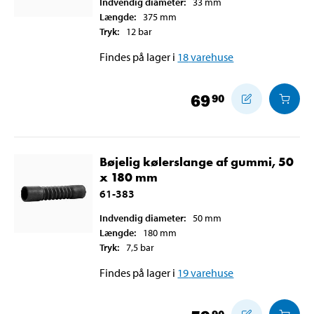
Indvendig diameter
:
33
mm
Længde
:
375
mm
Tryk
:
12
bar
Findes på lager i
18
varehuse
69
90
Bøjelig kølerslange af gummi, 50
x 180 mm
61-383
Indvendig diameter
:
50
mm
Længde
:
180
mm
Tryk
:
7,5
bar
Findes på lager i
19
varehuse
90