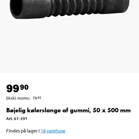
99
90
Ekskl. moms
:
79
92
Bøjelig kølerslange af gummi, 50 x 500 mm
Art
.
61-391
Findes på lager i
18
varehuse