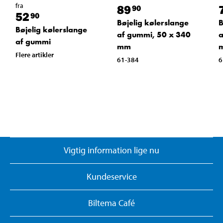
fra
89
90
52
90
Bøjelig kølerslange
B
Bøjelig kølerslange
af gummi, 50 x 340
a
af gummi
mm
Flere artikler
61-384
6
Vigtig information lige nu
Kundeservice
Biltema Café