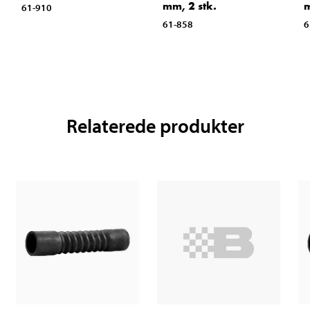
mm, 2 stk.
61-910
61-858
6
Relaterede produkter