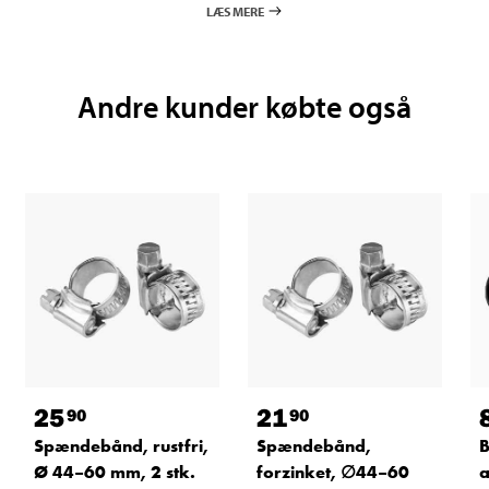
LÆS MERE
Andre kunder købte også
25
21
90
90
Spændebånd, rustfri,
Spændebånd,
B
Ø 44–60 mm, 2 stk.
forzinket, ∅44–60
a