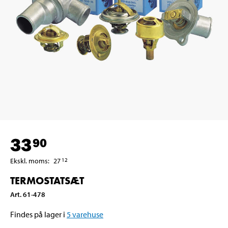
33
90
Ekskl. moms
:
27
12
TERMOSTATSÆT
Art
.
61-478
Findes på lager i
5
varehuse