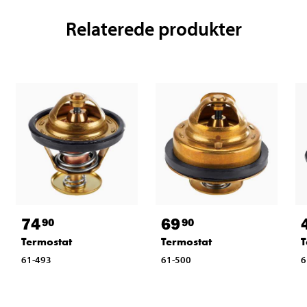
Relaterede produkter
74
69
90
90
Termostat
Termostat
T
61-493
61-500
6