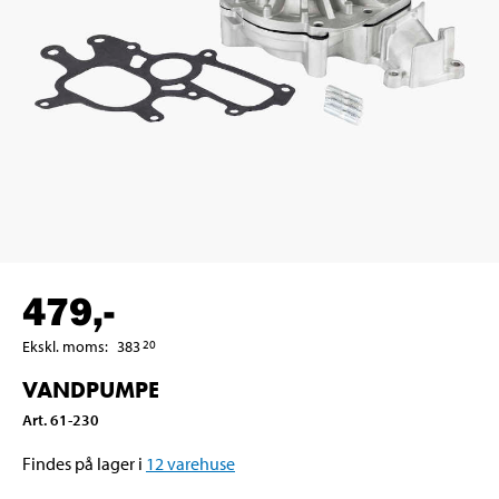
479
,-
Ekskl. moms
:
383
20
VANDPUMPE
Art
.
61-230
Findes på lager i
12
varehuse