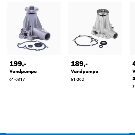
199
,-
189
,-
Vandpumpe
Vandpumpe
3
61-0317
61-202
3