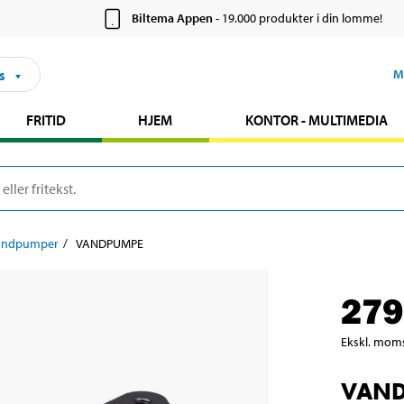
Biltema Appen
- 19.000 produkter i din lomme!
s
M
FRITID
HJEM
KONTOR - MULTIMEDIA
andpumper
VANDPUMPE
279
Ekskl. mom
VAN