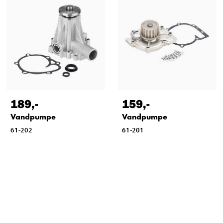
189
,-
159
,-
Vandpumpe
Vandpumpe
61-202
61-201