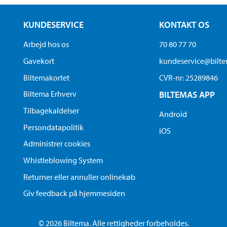
KUNDESERVICE
KONTAKT OS
Arbejd hos os
70 80 77 70
Gavekort
kundeservice@bilt
Biltemakortet
CVR-nr: 25289846
Biltema Erhverv
BILTEMAS APP
Tilbagekaldelser
Android
Persondatapolitik
iOS
Administrer cookies
Whistleblowing System
Returner eller annuller onlinekøb
Giv feedback på hjemmesiden
© 2026 Biltema. Alle rettigheder forbeholdes.