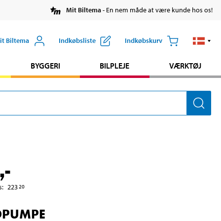
Mit Biltema
- En nem måde at være kunde hos os!
it Biltema
Indkøbsliste
Indkøbskurv
BYGGERI
BILPLEJE
VÆRKTØJ
,-
s
:
223
20
DPUMPE