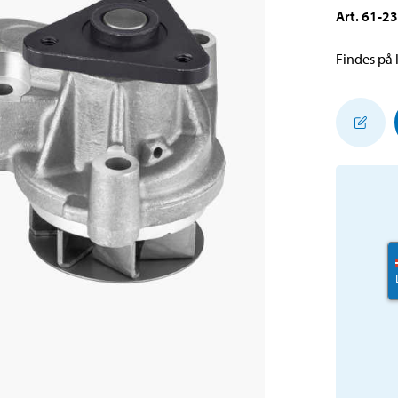
Art
.
61-2
Findes på l