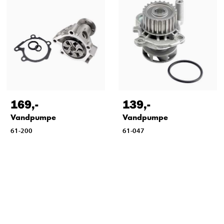
169
,-
139
,-
Vandpumpe
Vandpumpe
61-200
61-047