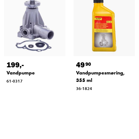
199
,-
49
90
Vandpumpe
Vandpumpesmøring,
355 ml
61-0317
36-1824